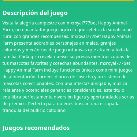
Descripción del juego
Visita la alegría campestre con mxroyal777bet Happy Animal
Farm, un encantador juego agrícola que celebra la simplicidad
rural con grandes recompensas. mxroyal777bet Happy Animal
Farm presenta adorables personajes animales, granjas
coloridas y mecánicas de juego intuitivas que atraen a toda la
familia. Cada giro revela nuevas sorpresas mientras cuidas de
tus mascotas favoritas y cosechas abundantes. mxroyal777bet
Happy Animal Farm incluye funciones únicas como mini-juegos
de alimentación, torneos diarios de cosecha y un sistema de
mascotas coleccionables. Con una interfaz amigable, música
relajante y potenciales ganancias considerables, este título
equilibra perfectamente diversión ligera y oportunidades serias
de premios. Perfecto para quienes buscan una escapada
tranquila del bullicio cotidiano.
Juegos recomendados